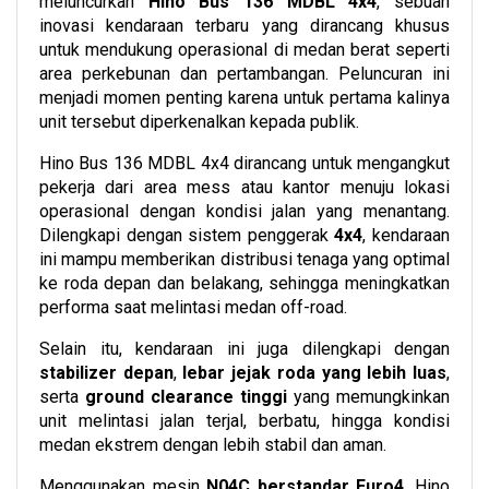
meluncurkan
Hino Bus 136 MDBL 4x4
, sebuah
inovasi kendaraan terbaru yang dirancang khusus
untuk mendukung operasional di medan berat seperti
area perkebunan dan pertambangan. Peluncuran ini
menjadi momen penting karena untuk pertama kalinya
unit tersebut diperkenalkan kepada publik.
Hino Bus 136 MDBL 4x4 dirancang untuk mengangkut
pekerja dari area mess atau kantor menuju lokasi
operasional dengan kondisi jalan yang menantang.
Dilengkapi dengan sistem penggerak
4x4
, kendaraan
ini mampu memberikan distribusi tenaga yang optimal
ke roda depan dan belakang, sehingga meningkatkan
performa saat melintasi medan off-road.
Selain itu, kendaraan ini juga dilengkapi dengan
stabilizer depan
,
lebar jejak roda yang lebih luas
,
serta
ground clearance tinggi
yang memungkinkan
unit melintasi jalan terjal, berbatu, hingga kondisi
medan ekstrem dengan lebih stabil dan aman.
Menggunakan mesin
N04C berstandar Euro4
, Hino